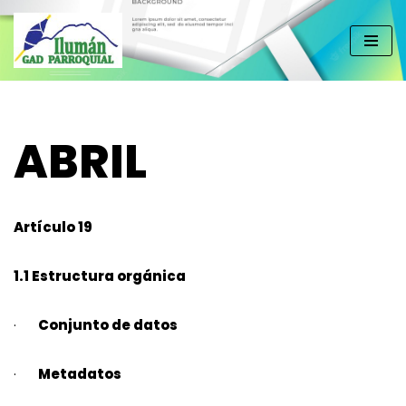
Saltar
al
contenido
ABRIL
Artículo 19
1.1 Estructura orgánica
·
Conjunto de datos
·
Metadatos