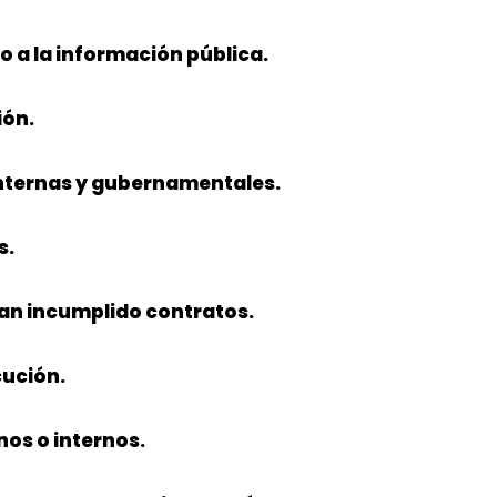
o a la información pública.
ión.
internas y gubernamentales.
s.
an incumplido contratos.
cución.
nos o internos.