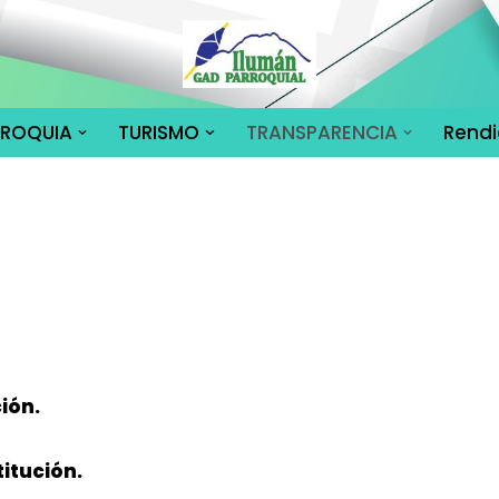
RROQUIA
TURISMO
TRANSPARENCIA
Rendi
ión.
titución.