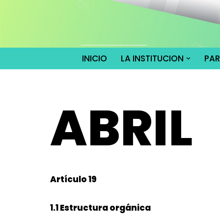
Saltar
al
contenido
INICIO
LA INSTITUCION
PA
ABRIL
Artículo 19
1.1 Estructura orgánica