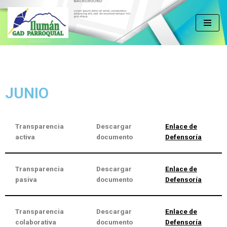
Saltar
al
contenido
JUNIO
Transparencia
Descargar
Enlace de
activa
documento
Defensoría
Transparencia
Descargar
Enlace de
pasiva
documento
Defensoría
Transparencia
Descargar
Enlace de
colaborativa
documento
Defensoría