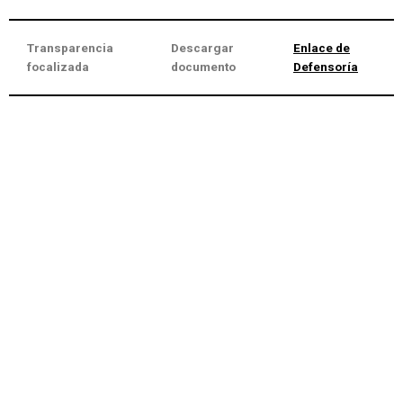
Transparencia
Descargar
Enlace de
focalizada
documento
Defensoría
Neve
| Funciona gracias a
WordPress