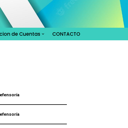
cion de Cuentas
CONTACTO
efensoría
efensoría