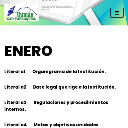
Saltar
al
contenido
ENERO
Literal a1 Organigrama de la Institución.
Literal a2 Base legal que rige a la institución.
Literal a3 Regulaciones y procedimientos
internos.
Literal a4 Metas y objetivos unidades