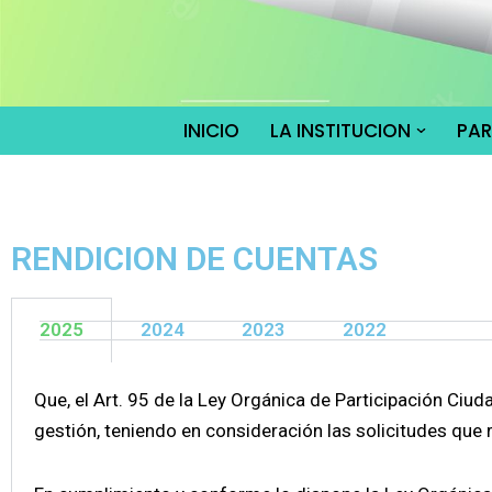
Saltar
al
contenido
INICIO
LA INSTITUCION
PA
RENDICION DE CUENTAS
2025
2024
2023
2022
Que, el Art. 95 de la Ley Orgánica de Participación Ciud
gestión, teniendo en consideración las solicitudes que r