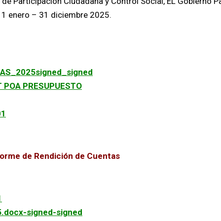
de Participación Ciudadana y Control Social, EL Gobierno Pa
 1 enero – 31 diciembre 2025.
S_2025signed_signed
T POA PRESUPUESTO
01
nforme de Rendición de Cuentas
1
docx-signed-signed