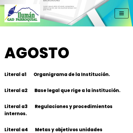
Saltar
al
contenido
AGOSTO
Literal a1 Organigrama de la Institución.
Literal a2 Base legal que rige a la institución.
Literal a3 Regulaciones y procedimientos
internos.
Literal a4 Metas y objetivos unidades