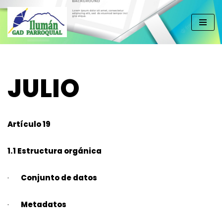
Saltar
al
contenido
JULIO
Artículo 19
1.1 Estructura orgánica
·
Conjunto de datos
·
Metadatos