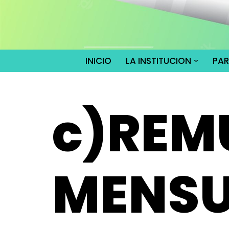
Saltar
al
contenido
INICIO
LA INSTITUCION
PA
c)REM
MENSU