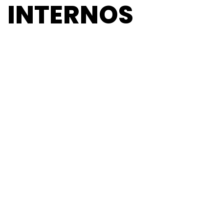
INTERNOS
Neve
| Funciona gracias a
WordPress